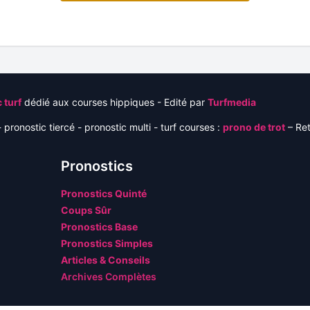
 turf
dédié aux courses hippiques - Edité par
Turfmedia
 pronostic tiercé - pronostic multi - turf courses :
prono de trot
– Re
Pronostics
Pronostics Quinté
Coups Sûr
Pronostics Base
Pronostics Simples
Articles & Conseils
Archives Complètes