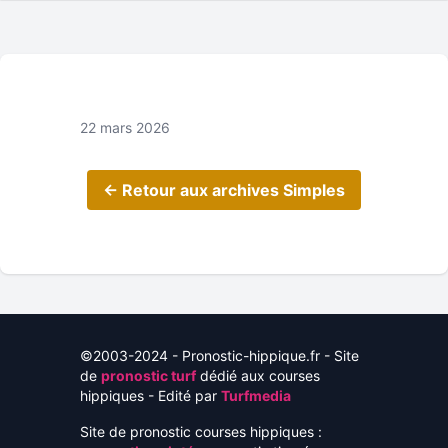
22 mars 2026
← Retour aux archives Simples
©2003-2024 - Pronostic-hippique.fr - Site
de
pronostic turf
dédié aux courses
hippiques - Edité par
Turfmedia
Site de pronostic courses hippiques :