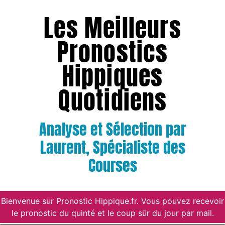
Les Meilleurs
Pronostics
Hippiques
Quotidiens
Analyse et Sélection par
Laurent, Spécialiste des
Courses
Bienvenue sur Pronostic Hippique.fr. Vous pouvez recevoir
le pronostic du quinté et le coup sûr du jour par mail.