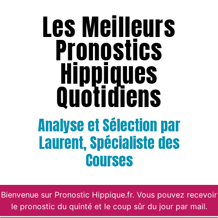
Les Meilleurs
Pronostics
Hippiques
Quotidiens
Analyse et Sélection par
Laurent, Spécialiste des
Courses
Bienvenue sur Pronostic Hippique.fr. Vous pouvez recevoir
le pronostic du quinté et le coup sûr du jour par mail.