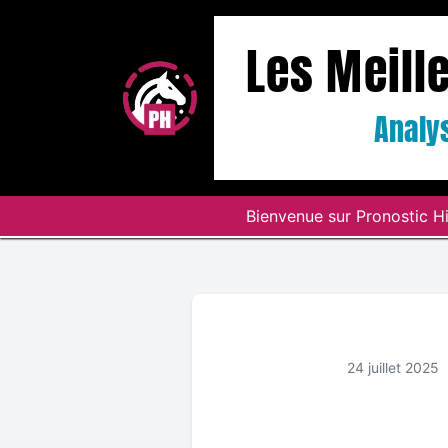
Les Meill
Analys
Bienvenue sur Pronostic Hi
24 juillet 2025