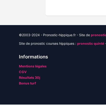
©2003-2024 - Pronostic-hippique.fr - Site de
pronostic
Site de pronostic courses hippiques :
pronostic quinté
-
Informations
Mentions légales
CGV
Résultats 30j
Bonus turf