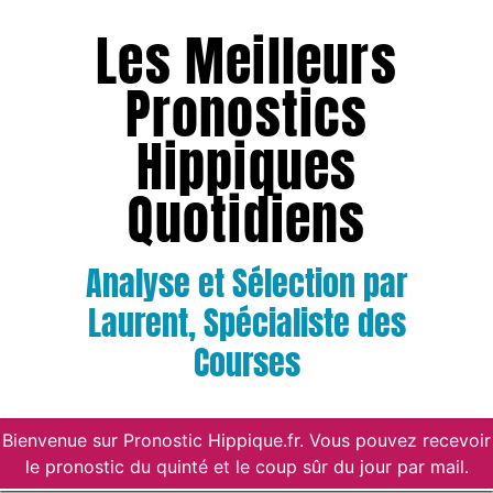
Les Meilleurs
Pronostics
Hippiques
Quotidiens
Analyse et Sélection par
Laurent, Spécialiste des
Courses
Bienvenue sur Pronostic Hippique.fr. Vous pouvez recevoir
le pronostic du quinté et le coup sûr du jour par mail.