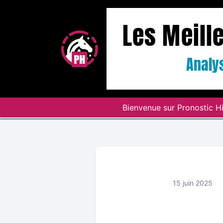
Les Meill
Analys
Bienvenue sur Pronostic Hi
15 juin 2025