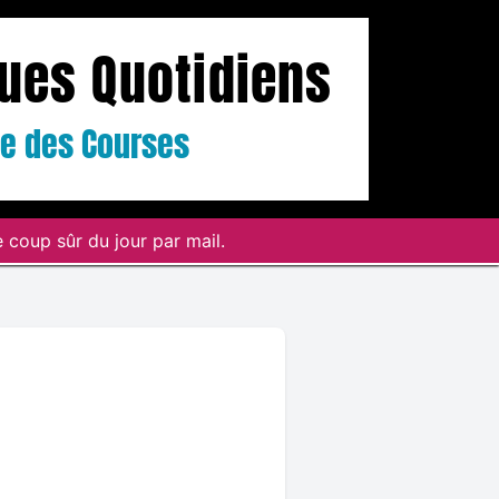
ques Quotidiens
ste des Courses
 coup sûr du jour par mail.