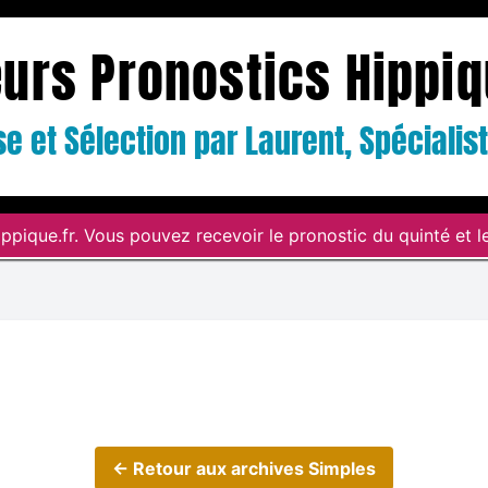
eurs Pronostics Hippi
e et Sélection par Laurent, Spéciali
ppique.fr. Vous pouvez recevoir le pronostic du quinté et le
← Retour aux archives Simples