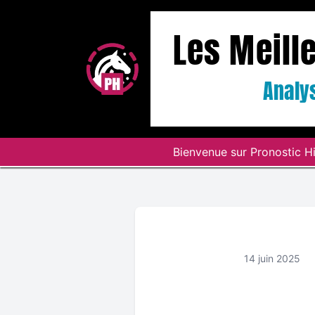
Les Meill
Analys
Bienvenue sur Pronostic Hi
14 juin 2025