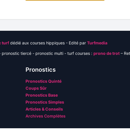
 turf
dédié aux courses hippiques - Edité par
Turfmedia
 pronostic tiercé - pronostic multi - turf courses :
prono de trot
– Re
Pronostics
Pronostics Quinté
Coups Sûr
Pronostics Base
Pronostics Simples
Articles & Conseils
Archives Complètes