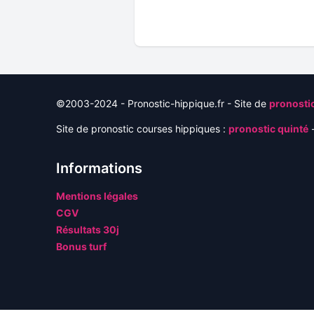
©2003-2024 - Pronostic-hippique.fr - Site de
pronostic
Site de pronostic courses hippiques :
pronostic quinté
-
Informations
Mentions légales
CGV
Résultats 30j
Bonus turf