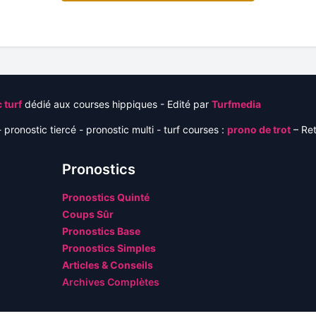
 turf
dédié aux courses hippiques - Edité par
Turfmedia
 pronostic tiercé - pronostic multi - turf courses :
prono de trot
– Re
Pronostics
Pronostics Quinté
Coups Sûr
Pronostics Base
Pronostics Simples
Articles & Conseils
Archives Complètes