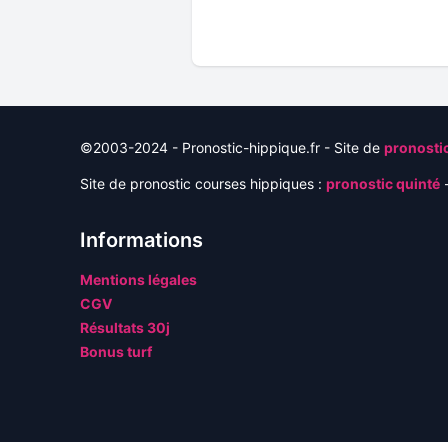
©2003-2024 - Pronostic-hippique.fr - Site de
pronostic
Site de pronostic courses hippiques :
pronostic quinté
-
Informations
Mentions légales
CGV
Résultats 30j
Bonus turf