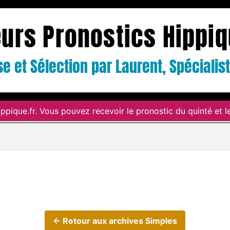
eurs Pronostics Hippi
e et Sélection par Laurent, Spéciali
ppique.fr. Vous pouvez recevoir le pronostic du quinté et le
← Retour aux archives Simples