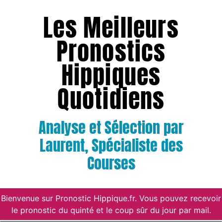
Les Meilleurs
Pronostics
Hippiques
Quotidiens
Analyse et Sélection par
Laurent, Spécialiste des
Courses
Bienvenue sur Pronostic Hippique.fr. Vous pouvez recevoir
le pronostic du quinté et le coup sûr du jour par mail.