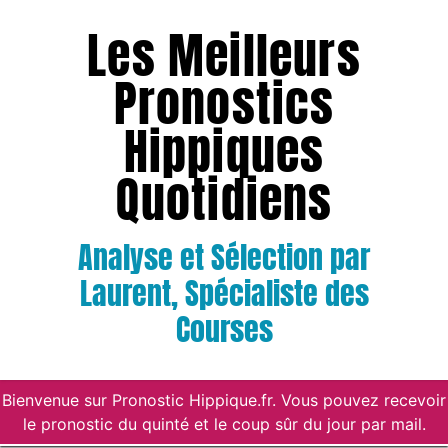
Les Meilleurs
Pronostics
Hippiques
Quotidiens
Analyse et Sélection par
Laurent, Spécialiste des
Courses
Bienvenue sur Pronostic Hippique.fr. Vous pouvez recevoir
le pronostic du quinté et le coup sûr du jour par mail.