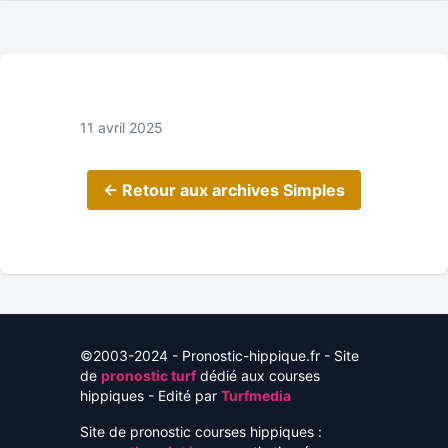
11 avril 2025
← Retour aux archives Simples
©2003-2024 - Pronostic-hippique.fr - Site
de
pronostic turf
dédié aux courses
hippiques - Edité par
Turfmedia
Site de pronostic courses hippiques :