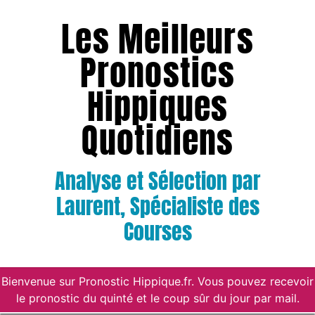
Les Meilleurs
Pronostics
Hippiques
Quotidiens
Analyse et Sélection par
Laurent, Spécialiste des
Courses
Bienvenue sur Pronostic Hippique.fr. Vous pouvez recevoir
le pronostic du quinté et le coup sûr du jour par mail.