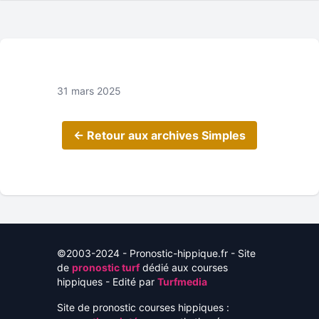
31 mars 2025
← Retour aux archives Simples
©2003-2024 - Pronostic-hippique.fr - Site
de
pronostic turf
dédié aux courses
hippiques - Edité par
Turfmedia
Site de pronostic courses hippiques :