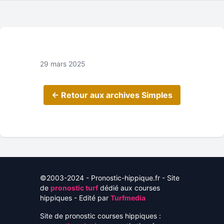
29 mars 2025
← Retour aux archives Simples
©2003-2024 - Pronostic-hippique.fr - Site
de
pronostic turf
dédié aux courses
hippiques - Edité par
Turfmedia
Site de pronostic courses hippiques :