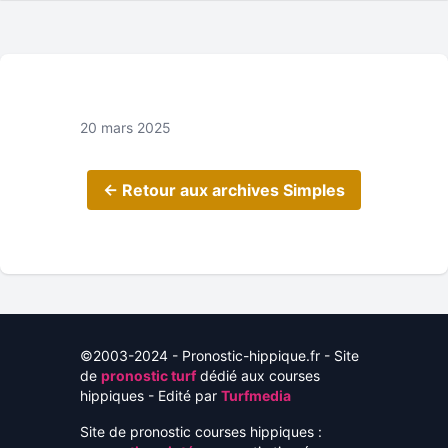
20 mars 2025
← Retour aux archives Simples
©2003-2024 - Pronostic-hippique.fr - Site
de
pronostic turf
dédié aux courses
hippiques - Edité par
Turfmedia
Site de pronostic courses hippiques :