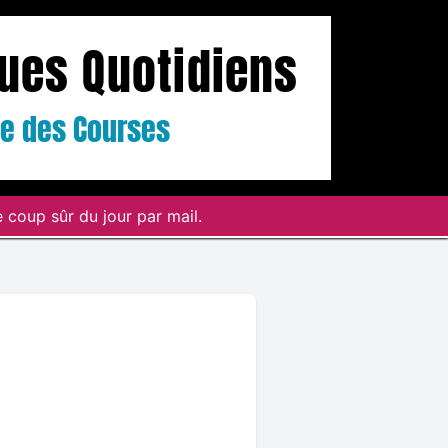
ques Quotidiens
ste des Courses
 coup sûr du jour par mail.