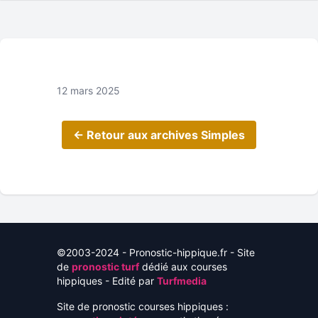
12 mars 2025
← Retour aux archives Simples
©2003-2024 - Pronostic-hippique.fr - Site
de
pronostic turf
dédié aux courses
hippiques - Edité par
Turfmedia
Site de pronostic courses hippiques :