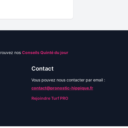
trouvez nos
Conseils Quinté du jour
Contact
Vous pouvez nous contacter par email :
contact@pronostic-hippique.fr
Rejoindre Turf PRO