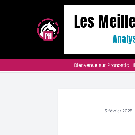
Les Meill
Analys
Bienvenue sur Pronostic Hi
5 février 2025