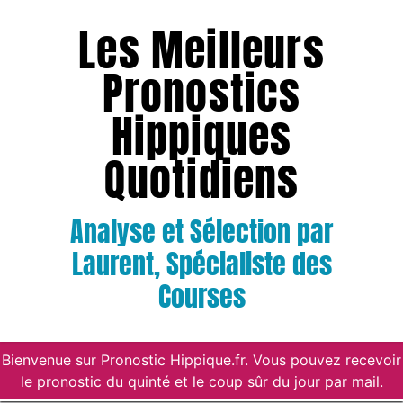
Les Meilleurs
Pronostics
Hippiques
Quotidiens
Analyse et Sélection par
Laurent, Spécialiste des
Courses
Bienvenue sur Pronostic Hippique.fr. Vous pouvez recevoir
le pronostic du quinté et le coup sûr du jour par mail.