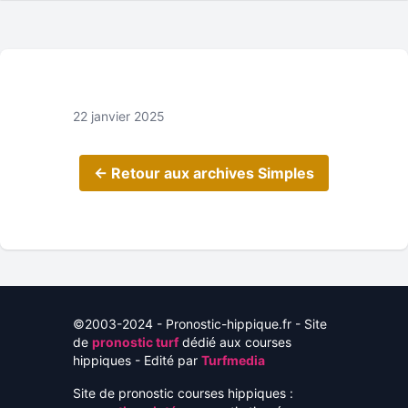
22 janvier 2025
← Retour aux archives Simples
©2003-2024 - Pronostic-hippique.fr - Site
de
pronostic turf
dédié aux courses
hippiques - Edité par
Turfmedia
Site de pronostic courses hippiques :