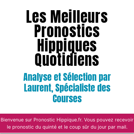
Les Meilleurs
Pronostics
Hippiques
Quotidiens
Analyse et Sélection par
Laurent, Spécialiste des
Courses
Bienvenue sur Pronostic Hippique.fr. Vous pouvez recevoir
le pronostic du quinté et le coup sûr du jour par mail.