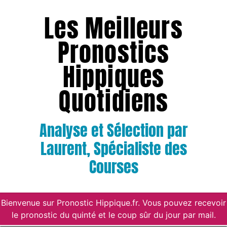
Les Meilleurs
Pronostics
Hippiques
Quotidiens
Analyse et Sélection par
Laurent, Spécialiste des
Courses
Bienvenue sur Pronostic Hippique.fr. Vous pouvez recevoir
le pronostic du quinté et le coup sûr du jour par mail.