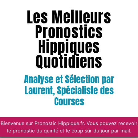
Les Meilleurs
Pronostics
Hippiques
Quotidiens
Analyse et Sélection par
Laurent, Spécialiste des
Courses
Bienvenue sur Pronostic Hippique.fr. Vous pouvez recevoir
le pronostic du quinté et le coup sûr du jour par mail.