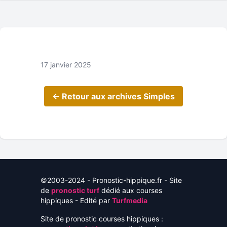
17 janvier 2025
← Retour aux archives Simples
©2003-2024 - Pronostic-hippique.fr - Site
de
pronostic turf
dédié aux courses
hippiques - Edité par
Turfmedia
Site de pronostic courses hippiques :