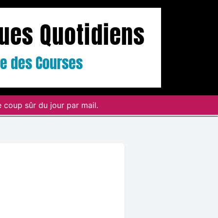
ques Quotidiens
ste des Courses
 coup sûr du jour par mail.