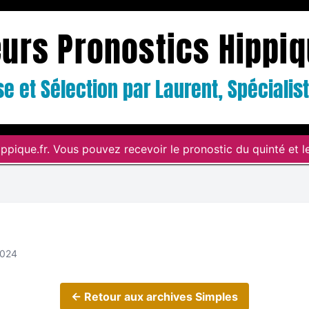
eurs Pronostics Hippi
e et Sélection par Laurent, Spéciali
ppique.fr. Vous pouvez recevoir le pronostic du quinté et le
2024
← Retour aux archives Simples