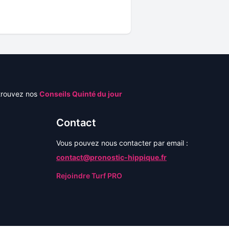
trouvez nos
Conseils Quinté du jour
Contact
Vous pouvez nous contacter par email :
contact@pronostic-hippique.fr
Rejoindre Turf PRO