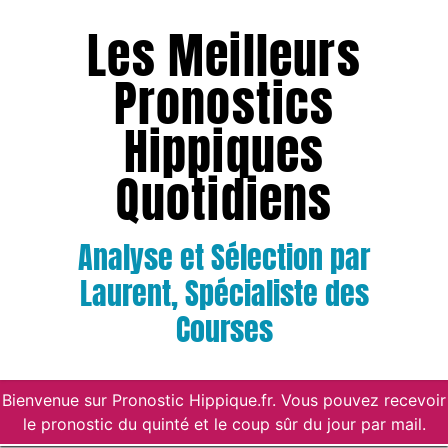
Les Meilleurs
Pronostics
Hippiques
Quotidiens
Analyse et Sélection par
Laurent, Spécialiste des
Courses
Bienvenue sur Pronostic Hippique.fr. Vous pouvez recevoir
le pronostic du quinté et le coup sûr du jour par mail.