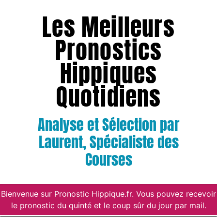
Les Meilleurs
Pronostics
Hippiques
Quotidiens
Analyse et Sélection par
Laurent, Spécialiste des
Courses
Bienvenue sur Pronostic Hippique.fr. Vous pouvez recevoir
le pronostic du quinté et le coup sûr du jour par mail.