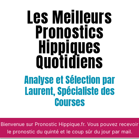
Les Meilleurs
Pronostics
Hippiques
Quotidiens
Analyse et Sélection par
Laurent, Spécialiste des
Courses
Bienvenue sur Pronostic Hippique.fr. Vous pouvez recevoir
le pronostic du quinté et le coup sûr du jour par mail.