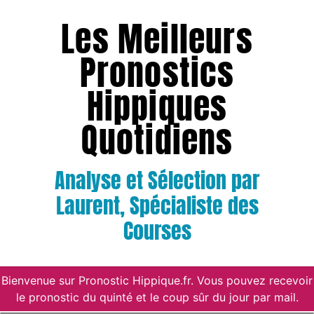
Les Meilleurs
Pronostics
Hippiques
Quotidiens
Analyse et Sélection par
Laurent, Spécialiste des
Courses
Bienvenue sur Pronostic Hippique.fr. Vous pouvez recevoir
le pronostic du quinté et le coup sûr du jour par mail.