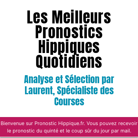
Les Meilleurs
Pronostics
Hippiques
Quotidiens
Analyse et Sélection par
Laurent, Spécialiste des
Courses
Bienvenue sur Pronostic Hippique.fr. Vous pouvez recevoir
le pronostic du quinté et le coup sûr du jour par mail.