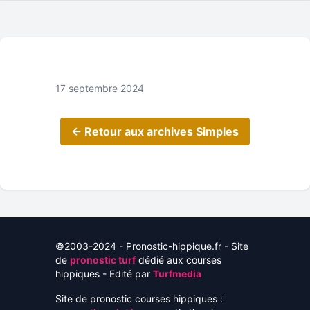
17 septembre 2024
← Retour aux archives Simples
©2003-2024 - Pronostic-hippique.fr - Site
de
pronostic turf
dédié aux courses
hippiques - Edité par
Turfmedia
Site de pronostic courses hippiques :