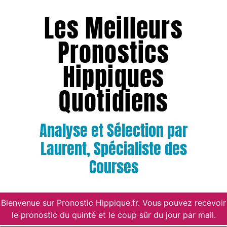
Les Meilleurs
Pronostics
Hippiques
Quotidiens
Analyse et Sélection par
Laurent, Spécialiste des
Courses
Bienvenue sur Pronostic Hippique.fr. Vous pouvez recevoir
le pronostic du quinté et le coup sûr du jour par mail.