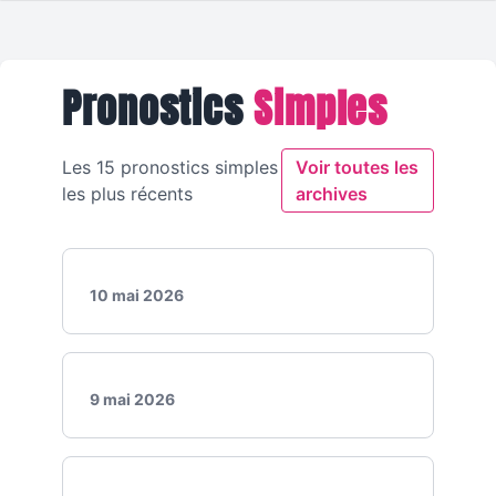
Pronostics
Simples
Les 15 pronostics simples
Voir toutes les
les plus récents
archives
10 mai 2026
9 mai 2026