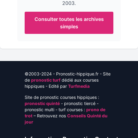
2003.
Consulter toutes les archives
simples
©2003-2024 - Pronostic-hippique.fr - Site
de
pronostic turf
dédié aux courses
hippiques - Edité par
Turfmedia
Site de pronostic courses hippiques :
pronostic quinté
- pronostic tiercé -
pronostic multi - turf courses :
prono de
trot
– Retrouvez nos
Conseils Quinté du
jour