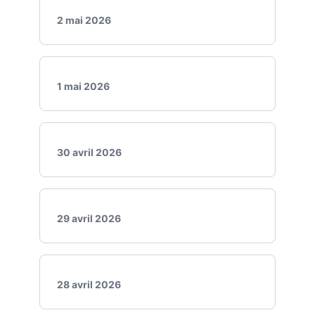
2 mai 2026
1 mai 2026
30 avril 2026
29 avril 2026
28 avril 2026