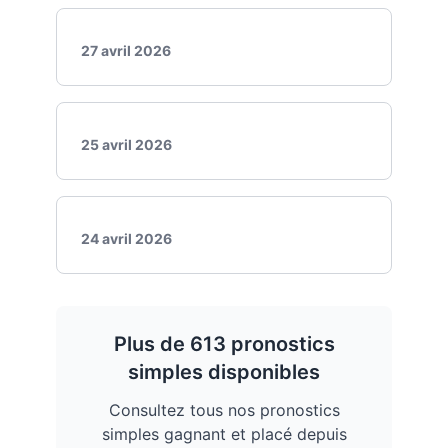
27 avril 2026
25 avril 2026
24 avril 2026
Plus de 613 pronostics
simples disponibles
Consultez tous nos pronostics
simples gagnant et placé depuis