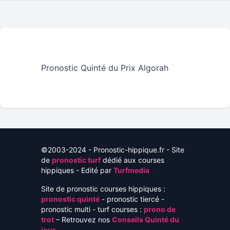
Pronostic Quinté du Prix Algorah
©2003-2024 - Pronostic-hippique.fr - Site
de
pronostic turf
dédié aux courses
hippiques - Edité par
Turfmedia
Site de pronostic courses hippiques :
pronostic quinté
- pronostic tiercé -
pronostic multi - turf courses :
prono de
trot
– Retrouvez nos
Conseils Quinté du
jour