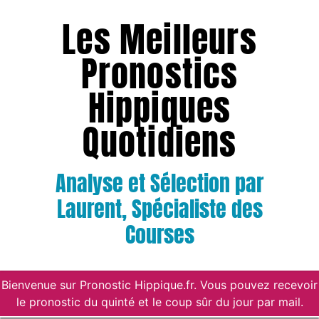
Les Meilleurs
Pronostics
Hippiques
Quotidiens
Analyse et Sélection par
Laurent, Spécialiste des
Courses
Bienvenue sur Pronostic Hippique.fr. Vous pouvez recevoir
le pronostic du quinté et le coup sûr du jour par mail.