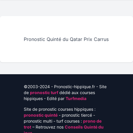
Pronostic Quinté du Qatar Prix Carrus
©2003-2024 - Pronostic-hippique.fr - Site
de
pronostic turf
dédié aux courses
hippiques - Edité par
Turfmedia
Site de pronostic courses hippiques :
pronostic quinté
- pronostic tiercé -
pronostic multi - turf courses :
prono de
trot
– Retrouvez nos
Conseils Quinté du
jour