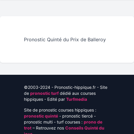
Pronostic Quinté du Prix de Balleroy
©2003-2024 - Pronostic-hippique.fr - Site
de
pronostic turf
dédié aux courses
hippiques - Edité par
Turfmedia
Site de pronostic courses hippiques :
pronostic quinté
- pronostic tiercé -
pronostic multi - turf courses :
prono de
trot
– Retrouvez nos
Conseils Quinté du
jour