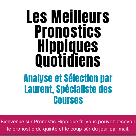
Les Meilleurs
Pronostics
Hippiques
Quotidiens
Analyse et Sélection par
Laurent, Spécialiste des
Courses
Bienvenue sur Pronostic Hippique.fr. Vous pouvez recevoir
le pronostic du quinté et le coup sûr du jour par mail.