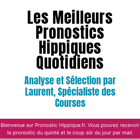
Les Meilleurs
Pronostics
Hippiques
Quotidiens
Analyse et Sélection par
Laurent, Spécialiste des
Courses
Bienvenue sur Pronostic Hippique.fr. Vous pouvez recevoir
le pronostic du quinté et le coup sûr du jour par mail.