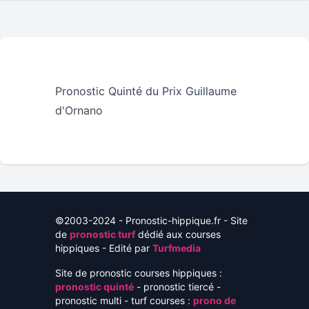
Pronostic Quinté du Prix Guillaume
d'Ornano
©2003-2024 - Pronostic-hippique.fr - Site
de
pronostic turf
dédié aux courses
hippiques - Edité par
Turfmedia
Site de pronostic courses hippiques :
pronostic quinté
- pronostic tiercé -
pronostic multi - turf courses :
prono de