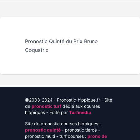
Pronostic Quinté du Prix Bruno
Coquatrix
©2003-2024 - Pronostic-hippique.fr - Site
de
pronostic turf
dédié aux courses
hippiques - Edité par
Turfmedia
Site de pronostic courses hippiques :
pronostic quinté
- pronostic tiercé -
pronostic multi - turf courses :
prono de