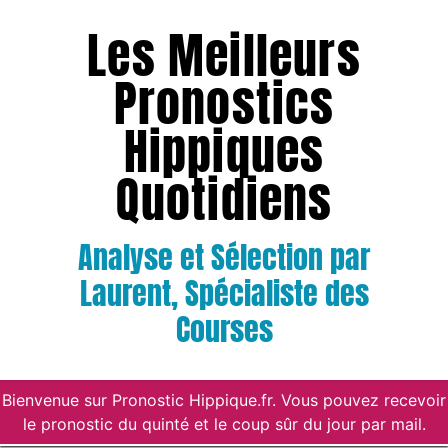
Les Meilleurs
Pronostics
Hippiques
Quotidiens
Analyse et Sélection par
Laurent, Spécialiste des
Courses
Bienvenue sur Pronostic Hippique.fr. Vous pouvez recevoir
le pronostic du quinté et le coup sûr du jour par mail.