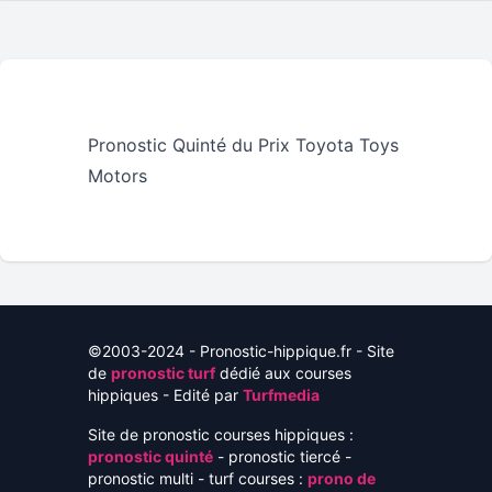
Pronostic Quinté du Prix Toyota Toys
Motors
©2003-2024 - Pronostic-hippique.fr - Site
de
pronostic turf
dédié aux courses
hippiques - Edité par
Turfmedia
Site de pronostic courses hippiques :
pronostic quinté
- pronostic tiercé -
pronostic multi - turf courses :
prono de