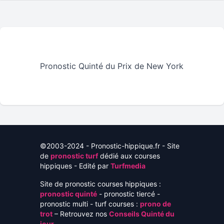
Pronostic Quinté du Prix de New York
©2003-2024 - Pronostic-hippique.fr - Site
de
pronostic turf
dédié aux courses
hippiques - Edité par
Turfmedia
Site de pronostic courses hippiques :
pronostic quinté
- pronostic tiercé -
pronostic multi - turf courses :
prono de
trot
– Retrouvez nos
Conseils Quinté du
jour