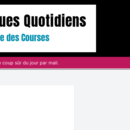
ques Quotidiens
ste des Courses
 coup sûr du jour par mail.