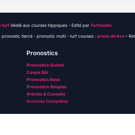
 turf
dédié aux courses hippiques - Edité par
Turfmedia
 pronostic tiercé - pronostic multi - turf courses :
prono de trot
– Re
Pronostics
Pronostics Quinté
Coups Sûr
Pronostics Base
Pronostics Simples
Articles & Conseils
Archives Complètes