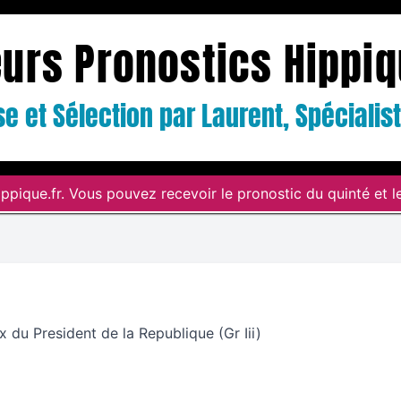
eurs Pronostics Hippi
e et Sélection par Laurent, Spéciali
ppique.fr. Vous pouvez recevoir le pronostic du quinté et le
x du President de la Republique (Gr Iii)