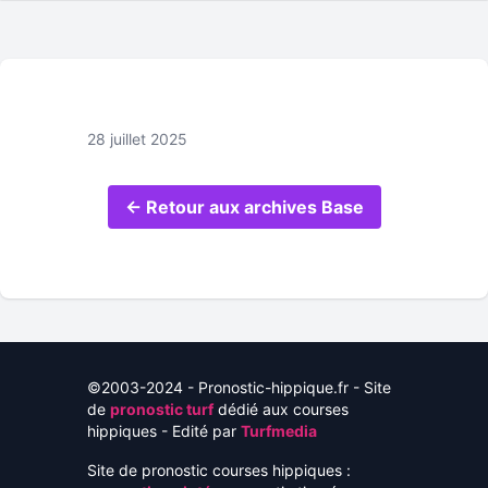
28 juillet 2025
← Retour aux archives Base
©2003-2024 - Pronostic-hippique.fr - Site
de
pronostic turf
dédié aux courses
hippiques - Edité par
Turfmedia
Site de pronostic courses hippiques :