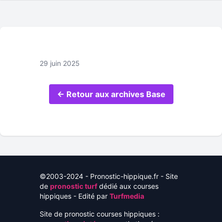
29 juin 2025
← Retour aux archives Base
©2003-2024 - Pronostic-hippique.fr - Site
de
pronostic turf
dédié aux courses
hippiques - Edité par
Turfmedia
Site de pronostic courses hippiques :