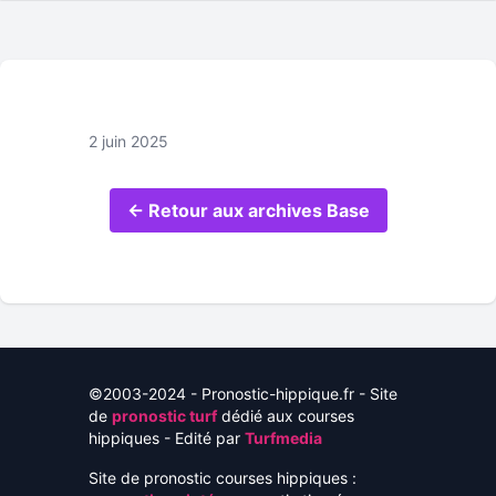
2 juin 2025
← Retour aux archives Base
©2003-2024 - Pronostic-hippique.fr - Site
de
pronostic turf
dédié aux courses
hippiques - Edité par
Turfmedia
Site de pronostic courses hippiques :