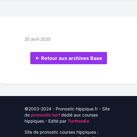
20 avril 2025
← Retour aux archives Base
©2003-2024 - Pronostic-hippique.fr - Site
de
pronostic turf
dédié aux courses
hippiques - Edité par
Turfmedia
Site de pronostic courses hippiques :