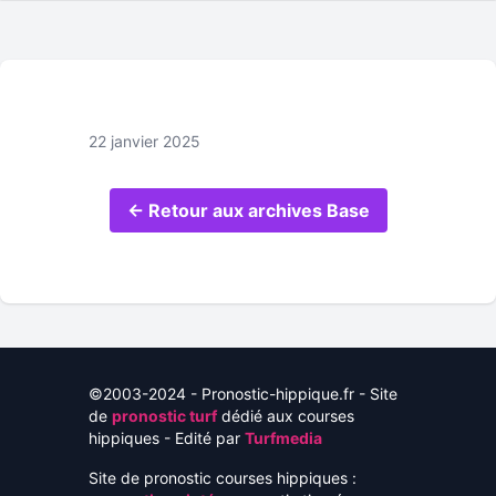
22 janvier 2025
← Retour aux archives Base
©2003-2024 - Pronostic-hippique.fr - Site
de
pronostic turf
dédié aux courses
hippiques - Edité par
Turfmedia
Site de pronostic courses hippiques :