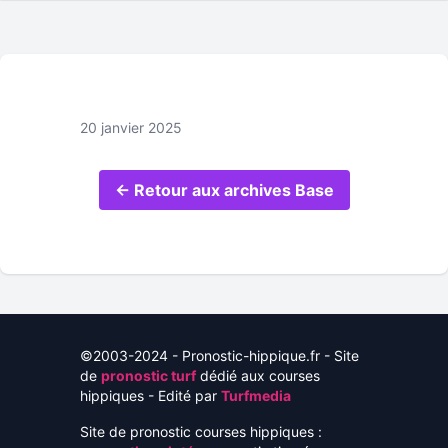
20 janvier 2025
← Retour aux archives Base
©2003-2024 - Pronostic-hippique.fr - Site
de
pronostic turf
dédié aux courses
hippiques - Edité par
Turfmedia
Site de pronostic courses hippiques :