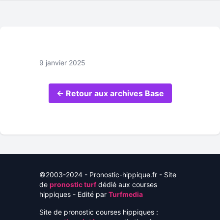
9 janvier 2025
← Retour aux archives Base
©2003-2024 - Pronostic-hippique.fr - Site
de
pronostic turf
dédié aux courses
hippiques - Edité par
Turfmedia
Site de pronostic courses hippiques :