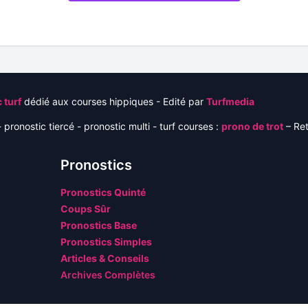
 turf
dédié aux courses hippiques - Edité par
Turfmedia
 pronostic tiercé - pronostic multi - turf courses :
prono de trot
– Re
Pronostics
Pronostics Quinté
Coups Sûr
Pronostics Base
Pronostics Simples
Articles & Conseils
Archives Complètes