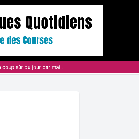
ques Quotidiens
ste des Courses
 coup sûr du jour par mail.