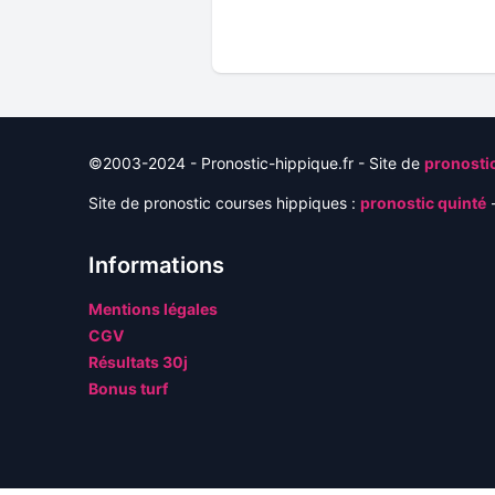
©2003-2024 - Pronostic-hippique.fr - Site de
pronostic
Site de pronostic courses hippiques :
pronostic quinté
-
Informations
Mentions légales
CGV
Résultats 30j
Bonus turf