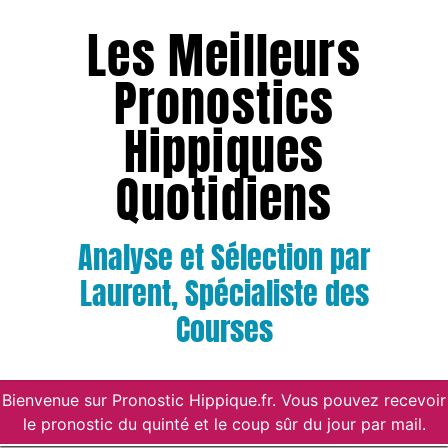
Les Meilleurs
Pronostics
Hippiques
Quotidiens
Analyse et Sélection par
Laurent, Spécialiste des
Courses
Bienvenue sur Pronostic Hippique.fr. Vous pouvez recevoir
le pronostic du quinté et le coup sûr du jour par mail.